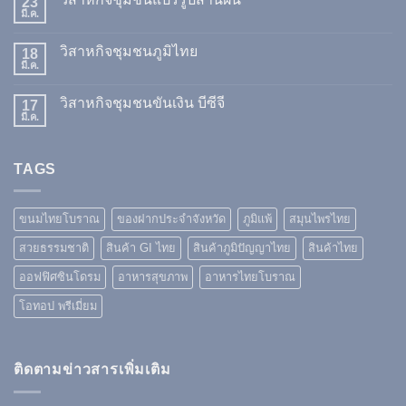
23
มี.ค.
วิสาหกิจชุมชนภูมิไทย
18
มี.ค.
วิสาหกิจชุมชนขันเงิน บีซีจี
17
มี.ค.
TAGS
ขนมไทยโบราณ
ของฝากประจำจังหวัด
ภูมิแพ้
สมุนไพรไทย
สวยธรรมชาติ
สินค้า GI ไทย
สินค้าภูมิปัญญาไทย
สินค้าไทย
ออฟฟิศซินโดรม
อาหารสุขภาพ
อาหารไทยโบราณ
โอทอป พรีเมี่ยม
ติดตามข่าวสารเพิ่มเติม