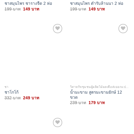
ชาสมุนไพร ชารางจืด 2 ห่อ
ชาสมุนไพร ตำรับล้านนา 2 ห่อ
Original
Current
Original
Current
199
บาท
149
บาท
199
บาท
149
บาท
price
price
price
price
was:
is:
was:
is:
199 บาท.
149 บาท.
199 บาท.
149 บาท.
Add to
Add to
wishlist
wishlist
ชา
วิสาหกิจชุมชนผู้ผลิตไม้ผลเพื่อส่งออกแปรรูปบ้านคลองชล
น้ำมะขาม สูตรมะขามยักษ์ 12
ชาโกโก้
ขวด
Original
Current
332
บาท
249
บาท
price
price
Original
Current
239
บาท
179
บาท
was:
is:
price
price
332 บาท.
249 บาท.
was:
is:
239 บาท.
179 บาท.
Add to