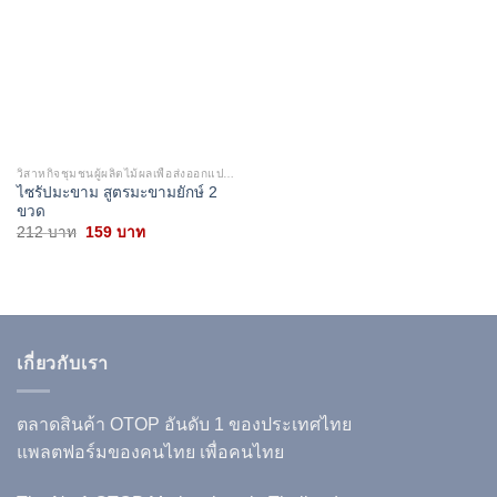
wishlist
วิสาหกิจชุมชนผู้ผลิตไม้ผลเพื่อส่งออกแปรรูปบ้านคลองชล
ไซรัปมะขาม สูตรมะขามยักษ์ 2
ขวด
Original
Current
212
บาท
159
บาท
price
price
was:
is:
212 บาท.
159 บาท.
เกี่ยวกับเรา
ตลาดสินค้า OTOP อันดับ 1 ของประเทศไทย
แพลตฟอร์มของคนไทย เพื่อคนไทย