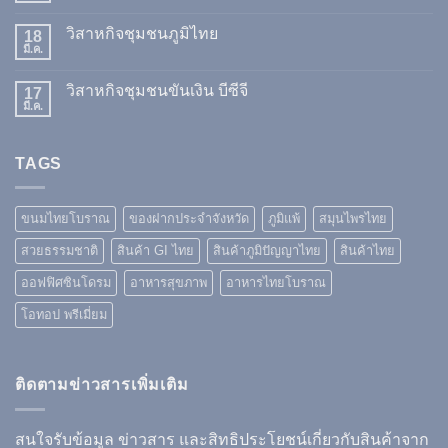
วิสาหกิจชุมชนภูมิไทย
18
มี.ค.
วิสาหกิจชุมชนขันเงิน บีซีจี
17
มี.ค.
TAGS
ขนมไทยโบราณ
ของฝากประจำจังหวัด
ภูมิแพ้
สมุนไพรไทย
สวยธรรมชาติ
สินค้า GI ไทย
สินค้าภูมิปัญญาไทย
สินค้าไทย
ออฟฟิศซินโดรม
อาหารสุขภาพ
อาหารไทยโบราณ
โอทอป พรีเมี่ยม
ติดตามข่าวสารเพิ่มเติม
สนใจรับข้อมูล ข่าวสาร และสิทธิประโยชน์เกี่ยวกับสินค้าจาก