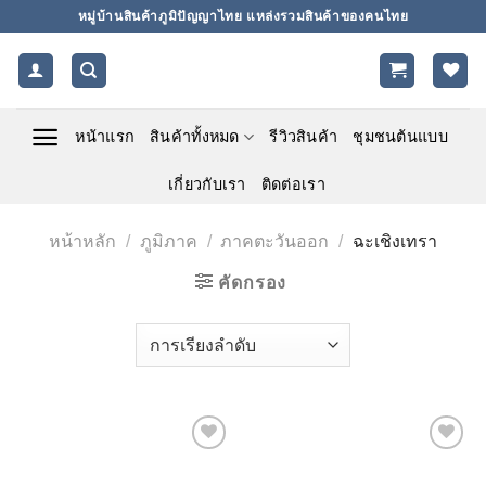
ข้าม
หมู่บ้านสินค้าภูมิปัญญาไทย แหล่งรวมสินค้าของคนไทย
ไป
ยัง
เนื้อหา
หน้าแรก
สินค้าทั้งหมด
รีวิวสินค้า
ชุมชนต้นแบบ
เกี่ยวกับเรา
ติดต่อเรา
หน้าหลัก
/
ภูมิภาค
/
ภาคตะวันออก
/
ฉะเชิงเทรา
คัดกรอง
Add to
Add to
wishlist
wishlist