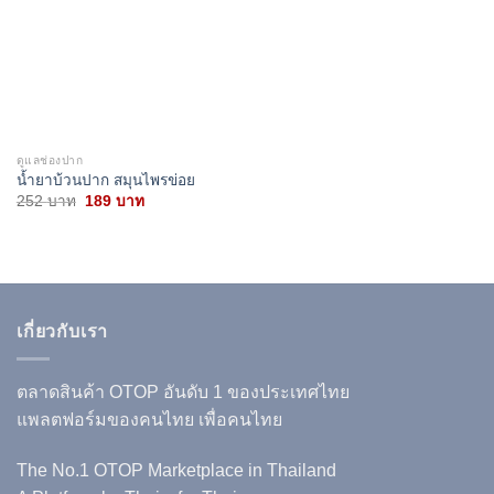
ดูแลช่องปาก
น้ำยาบ้วนปาก สมุนไพรข่อย
Original
Current
252
บาท
189
บาท
price
price
was:
is:
252 บาท.
189 บาท.
เกี่ยวกับเรา
ตลาดสินค้า OTOP อันดับ 1 ของประเทศไทย
แพลตฟอร์มของคนไทย เพื่อคนไทย
The No.1 OTOP Marketplace in Thailand