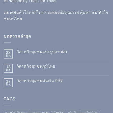
A Platform by Thais, for Thais
ตลาดสินค้าโอทอปไทย รวมของดีมีคุณภาพ คุ้มค่า จากหัวใจ
ชุมชนไทย
บทความล่าสุด
วิสาหกิจชุมชนแปรรูปสานฝัน
23
มี.ค.
วิสาหกิจชุมชนภูมิไทย
18
มี.ค.
วิสาหกิจชุมชนขันเงิน บีซีจี
17
มี.ค.
TAGS
ขนมไทยโบราณ
ของฝากประจำจังหวัด
ภูมิแพ้
สมุนไพรไทย