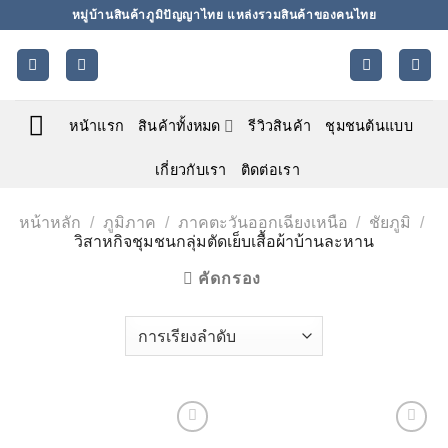
ข้าม
หมู่บ้านสินค้าภูมิปัญญาไทย แหล่งรวมสินค้าของคนไทย
ไป
ยัง
เนื้อหา
หน้าแรก
สินค้าทั้งหมด
รีวิวสินค้า
ชุมชนต้นแบบ
เกี่ยวกับเรา
ติดต่อเรา
หน้าหลัก
/
ภูมิภาค
/
ภาคตะวันออกเฉียงเหนือ
/
ชัยภูมิ
/
วิสาหกิจชุมชนกลุ่มตัดเย็บเสื้อผ้าบ้านละหาน
คัดกรอง
Add to
Add to