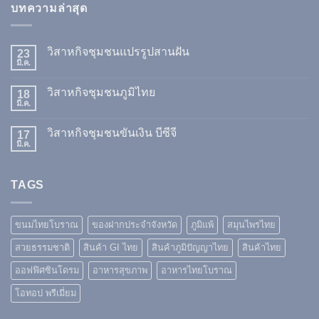
บทความล่าสุด
วิสาหกิจชุมชนแปรรูปสานฝัน
23
มี.ค.
วิสาหกิจชุมชนภูมิไทย
18
มี.ค.
วิสาหกิจชุมชนขันเงิน บีซีจี
17
มี.ค.
TAGS
ขนมไทยโบราณ
ของฝากประจำจังหวัด
ภูมิแพ้
สมุนไพรไทย
สวยธรรมชาติ
สินค้า GI ไทย
สินค้าภูมิปัญญาไทย
สินค้าไทย
ออฟฟิศซินโดรม
อาหารสุขภาพ
อาหารไทยโบราณ
โอทอป พรีเมี่ยม