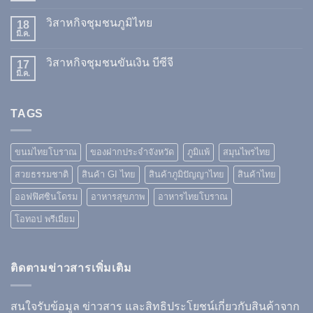
วิสาหกิจชุมชนภูมิไทย
18
มี.ค.
วิสาหกิจชุมชนขันเงิน บีซีจี
17
มี.ค.
TAGS
ขนมไทยโบราณ
ของฝากประจำจังหวัด
ภูมิแพ้
สมุนไพรไทย
สวยธรรมชาติ
สินค้า GI ไทย
สินค้าภูมิปัญญาไทย
สินค้าไทย
ออฟฟิศซินโดรม
อาหารสุขภาพ
อาหารไทยโบราณ
โอทอป พรีเมี่ยม
ติดตามข่าวสารเพิ่มเติม
สนใจรับข้อมูล ข่าวสาร และสิทธิประโยชน์เกี่ยวกับสินค้าจาก