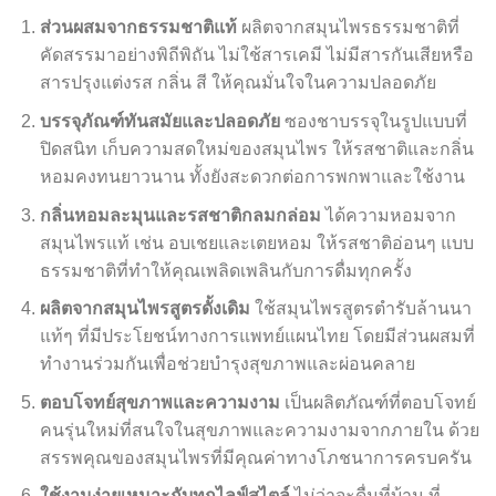
ส่วนผสมจากธรรมชาติแท้
ผลิตจากสมุนไพรธรรมชาติที่
คัดสรรมาอย่างพิถีพิถัน ไม่ใช้สารเคมี ไม่มีสารกันเสียหรือ
สารปรุงแต่งรส กลิ่น สี ให้คุณมั่นใจในความปลอดภัย
บรรจุภัณฑ์ทันสมัยและปลอดภัย
ซองชาบรรจุในรูปแบบที่
ปิดสนิท เก็บความสดใหม่ของสมุนไพร ให้รสชาติและกลิ่น
หอมคงทนยาวนาน ทั้งยังสะดวกต่อการพกพาและใช้งาน
กลิ่นหอมละมุนและรสชาติกลมกล่อม
ได้ความหอมจาก
สมุนไพรแท้ เช่น อบเชยและเตยหอม ให้รสชาติอ่อนๆ แบบ
ธรรมชาติที่ทำให้คุณเพลิดเพลินกับการดื่มทุกครั้ง
ผลิตจากสมุนไพรสูตรดั้งเดิม
ใช้สมุนไพรสูตรตำรับล้านนา
แท้ๆ ที่มีประโยชน์ทางการแพทย์แผนไทย โดยมีส่วนผสมที่
ทำงานร่วมกันเพื่อช่วยบำรุงสุขภาพและผ่อนคลาย
ตอบโจทย์สุขภาพและความงาม
เป็นผลิตภัณฑ์ที่ตอบโจทย์
คนรุ่นใหม่ที่สนใจในสุขภาพและความงามจากภายใน ด้วย
สรรพคุณของสมุนไพรที่มีคุณค่าทางโภชนาการครบครัน
ใช้งานง่ายเหมาะกับทุกไลฟ์สไตล์
ไม่ว่าจะดื่มที่บ้าน ที่