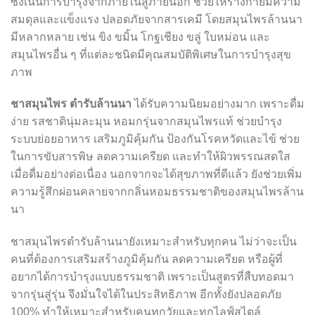
ซึ่งเน้นการบำรุงจากภายในสู่ภายนอก ช่วยให้ร่างกายมีความ
สมดุลและแข็งแรง ปลอดภัยจากสารเคมี โดยสมุนไพรล้านนา
มีหลากหลาย เช่น ขิง ขมิ้น โกฐเชียง ขลู่ ใบหม่อน และ
สมุนไพรอื่น ๆ ที่แต่ละชนิดมีคุณสมบัติพิเศษในการบำรุงสุข
ภาพ
ชาสมุนไพร ตำรับล้านนา
ได้รับความนิยมอย่างมาก เพราะดื่ม
ง่าย รสชาตินุ่มละมุน หอมกรุ่นจากสมุนไพรแท้ ช่วยบำรุง
ระบบย่อยอาหาร เสริมภูมิคุ้มกัน ป้องกันโรคหวัดและไข้ ช่วย
ในการขับสารพิษ ลดความเครียด และทำให้ผิวพรรณสดใส
เมื่อดื่มอย่างต่อเนื่อง นอกจากจะได้สุขภาพที่ดีแล้ว ยังช่วยเพิ่ม
ความรู้สึกผ่อนคลายจากกลิ่นหอมธรรมชาติของสมุนไพรล้าน
นา
ชาสมุนไพรตำรับล้านนายังเหมาะสำหรับทุกคน ไม่ว่าจะเป็น
คนที่ต้องการเสริมสร้างภูมิคุ้มกัน ลดความเครียด หรือผู้ที่
อยากได้การบำรุงแบบธรรมชาติ เพราะเป็นสูตรที่สืบทอดมา
จากรุ่นสู่รุ่น จึงมั่นใจได้ในประสิทธิภาพ อีกทั้งยังปลอดภัย
100% ทำให้เหมาะสำหรับคนทุกวัยและทุกไลฟ์สไตล์