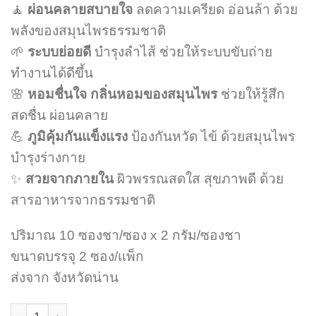
🧘
ผ่อนคลายสบายใจ
ลดความเครียด อ่อนล้า ด้วย
พลังของสมุนไพรธรรมชาติ
🌱
ระบบย่อยดี
บำรุงลำไส้ ช่วยให้ระบบขับถ่าย
ทำงานได้ดีขึ้น
🌸
หอมชื่นใจ กลิ่นหอมของสมุนไพร
ช่วยให้รู้สึก
สดชื่น ผ่อนคลาย
💪
ภูมิคุ้มกันแข็งแรง
ป้องกันหวัด ไข้ ด้วยสมุนไพร
บำรุงร่างกาย
✨
สวยจากภายใน
ผิวพรรณสดใส สุขภาพดี ด้วย
สารอาหารจากธรรมชาติ
ปริมาณ 10 ซองชา/ซอง x 2 กรัม/ซองชา
ขนาดบรรจุ 2 ซอง/แพ็ก
ส่งจาก จังหวัดน่าน
จำนวน ชาสมุนไพร ตำรับล้านนา 2 ห่อ ชิ้น