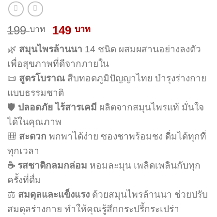
Original
Current
199
149
บาท
บาท
price
price
🌿
สมุนไพรล้านนา
14 ชนิด ผสมผสานอย่างลงตัว
was:
is:
199 บาท.
149 บาท.
เพื่อสุขภาพที่ดีจากภายใน
📜
สูตรโบราณ
สืบทอดภูมิปัญญาไทย บำรุงร่างกาย
แบบธรรมชาติ
🛡️
ปลอดภัย ไร้สารเคมี
ผลิตจากสมุนไพรแท้ มั่นใจ
ได้ในคุณภาพ
🎒
สะดวก
พกพาได้ง่าย ซองชาพร้อมชง ดื่มได้ทุกที่
ทุกเวลา
☕ รสชาติกลมกล่อม
หอมละมุน เพลิดเพลินกับทุก
ครั้งที่ดื่ม
⚖️
สมดุลและแข็งแรง
ด้วยสมุนไพรล้านนา ช่วยปรับ
สมดุลร่างกาย ทำให้คุณรู้สึกกระปรี้กระเปร่า