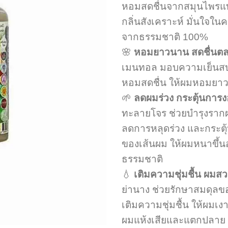
212 บาท.
159
หอมสดชื่นจากสมุนไพรแท้
กลิ่นสังเคราะห์ มั่นใจใ
จากธรรมชาติ 100%
🌸
หอมยาวนาน สดชื่นตล
เมนทอล มอบความเย็นสบ
หอมสดชื่น ให้ผมหอมยา
🌱
ลดผมร่วง กระตุ้นการง
ทะลายโจร ช่วยบำรุงราก
ลดการหลุดร่วง และกระตุ
ของเส้นผม ให้ผมหนาขึ้นอ
ธรรมชาติ
💧
เติมความชุ่มชื้น ผมส
ย่านาง ช่วยรักษาสมดุลข
เติมความชุ่มชื้น ให้ผมเ
ผมแห้งเสียและแตกปลาย