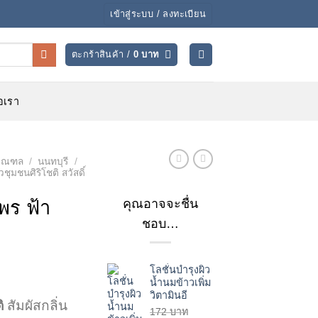
เข้าสู่ระบบ / ลงทะเบียน
ตะกร้าสินค้า /
0
บาท
่อเรา
ิมณฑล
/
นนทบุรี
/
ุมชนศิริโชติ สวัสดิ์
คุณอาจจะชื่น
พร ฟ้า
ชอบ…
โลชั่นบำรุงผิว
rent
น้ำนมข้าวเพิ่ม
ce
วิตามินอี
ิ
สัมผัสกลิ่น
172
บาท