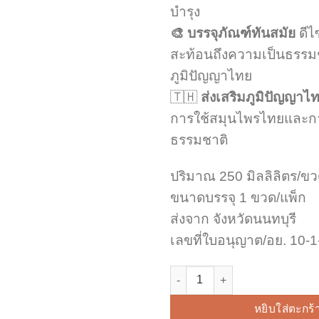
บำรุง
🎨 บรรจุภัณฑ์ทันสมัย
ดีไ
สะท้อนถึงความเป็นธรรม
ภูมิปัญญาไทย
🇹🇭
ส่งเสริมภูมิปัญญาไ
การใช้สมุนไพรไทยและก
ธรรมชาติ
ปริมาณ 250 มิลลิลิตร/ข
ขนาดบรรจุ 1 ขวด/แพ็ก
ส่งจาก จังหวัดนนทบุรี
เลขที่ใบอนุญาต/อย. 10-
จำนวน ครีมนวดผมสมุนไพร ฟ้าทะล
หยิบใส่ตะกร้