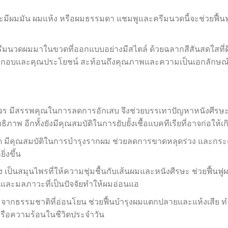
ะมีผมมัน ผมแห้ง หรือผมธรรมดา แชมพูและครีมนวดนี้จะช่วยฟื้นฟูเส
มนวดผมมาในขวดที่ออกแบบอย่างมีสไตล์ ด้วยฉลากสีสันสดใสที่ด
นประกอบและคุณประโยชน์ สะท้อนถึงคุณภาพและความเป็นเอกลักษณ
ร มีสรรพคุณในการลดการอักเสบ จึงช่วยบรรเทาปัญหาหนังศีรษะท
ภาพ อีกทั้งยังมีคุณสมบัติในการยับยั้งเชื้อแบคทีเรียที่อาจก่อให้เ
ด มีคุณสมบัติในการบำรุงรากผม ช่วยลดการขาดหลุดร่วง และกระ
่งขึ้น
 เป็นสมุนไพรที่ให้ความชุ่มชื้นกับเส้นผมและหนังศีรษะ ช่วยฟื้นฟูผ
นและมลภาวะที่เป็นปัจจัยทำให้ผมอ่อนแอ
จากธรรมชาติที่อ่อนโยน ช่วยฟื้นบำรุงผมแตกปลายและแห้งเสีย ทำใ
หรือความร้อนในชีวิตประจำวัน