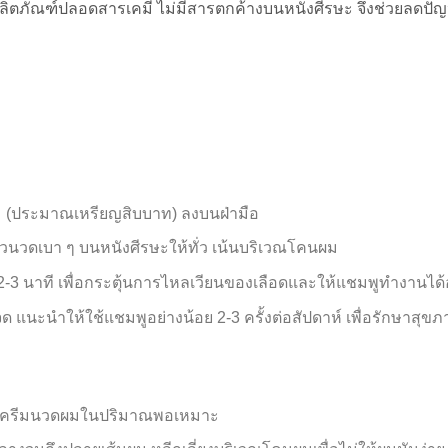
ิตภัณฑ์ปลอดสารเคมี ไม่มีสารตกค้างบนหนังศีรษะ จึงช่วยลดปัญ
 (ประมาณเหรียญสิบบาท) ลงบนฝ่ามือ
ล้วนวดเบา ๆ บนหนังศีรษะให้ทั่ว เน้นบริเวณโคนผม
3 นาที เพื่อกระตุ้นการไหลเวียนของเลือดและให้แชมพูทำงานได้อย
แนะนำให้ใช้แชมพูอย่างน้อย 2-3 ครั้งต่อสัปดาห์ เพื่อรักษาสุข
ีบครีมนวดผมในปริมาณพอเหมาะ