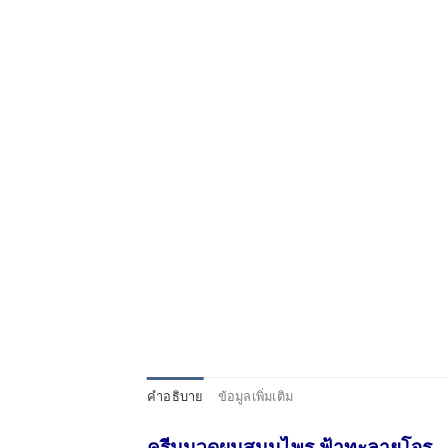
คำอธิบาย
ข้อมูลเพิ่มเติม
ครีมนวดผมสมุนไพร ฟ้าทะลาย​โจร