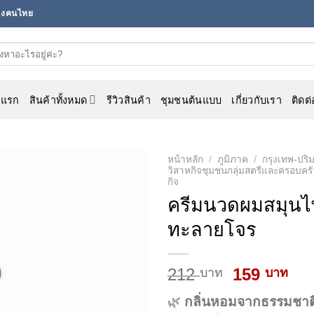
ของคนไทย
าแรก
สินค้าทั้งหมด
รีวิวสินค้า
ชุมชนต้นแบบ
เกี่ยวกับเรา
ติดต
หน้าหลัก
/
ภูมิภาค
/
กรุงเทพ-ปร
วิสาหกิจชุมชนกลุ่มสตรีและครอบครัวช
กิจ
Add to
ครีมนวดผมสมุนไ
wishlist
ทะลาย​โจร
Original
Cur
212
159
บาท
บาท
price
pri
🌿
กลิ่นหอมจากธรรมชาต
was:
is: