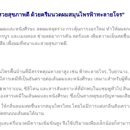
มสวยสุขภาพดี ด้วยครีมนวดผมสมุนไพรฟ้าทะลายโจร”
ผมและหนังศีรษะ ลดผมหลุดร่วง กระตุ้นการงอกใหม่ ทำให้ผมดก
ารบูร และเมนทอล ช่วยลดอาการคัน ลดรังแค เพิ่มความเย็นสดชื่
ีย เพื่อผมที่หนาและสวยสุขภาพดี.
นไพรพื้นบ้านที่มีสรรพคุณทางยาสูง เช่น ฟ้าทะลายโจร, ใบย่านาง, แล
ม่มีสารเคมีที่เป็นอันตรายต่อเส้นผมและหนังศีรษะ เหมาะสำหรับผู้ที
ย
พาราเบน, ซิลิโคน และสารสังเคราะห์ที่มักพบในแชมพูทั่วไป ส
งสารเคมีในเส้นผมและหนังศีรษะ ซึ่งเป็นสาเหตุของปัญหาผมเสี
ิ
ให้กลิ่นหอมสดชื่นจากสมุนไพรไทย โดยไม่มีการแต่งกลิ่นสังเคราะห์ 
ติดทนบนเส้นผมได้นาน
พูและครีมนวดมีความเข้มข้นสูง จึงใช้ปริมาณเพียงเล็กน้อยก็สา