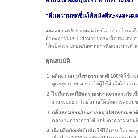
“คืนความสดชื่นให้หนังศีรษะและผ
ผสมผสานพลังจากสมุนไพรไทยช่วยบำรุงเส้น
ฟ้าทะลายโจร ใบย่านาง บอระเพ็ด พิมเสน ก
ให้แข็งแรง ปลอดภัยจากสารพิษและสารกันเส
คุณสมบัติ
ผลิตจากสมุนไพรธรรมชาติ
100%
ใช้สมุ
ดูแลสุขภาพผม ช่วยให้ผู้ใช้มั่นใจได้ว่าไ
ไม่มีสารเคมีอันตราย ปราศจากสารกันเสี
งานระยะยาวโดยไม่ก่อให้เกิดการสะสมขอ
กลิ่นหอมอ่อนโยนจากสมุนไพรธรรมชาต
คลายระหว่างการใช้ แต่ยังคงความหอม
เนื้อผลิตภัณฑ์เข้มข้น ใช้ได้นาน
นื้อแชม