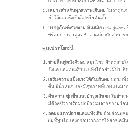
เต็มที่ ทำให้ใช้ผลิตภัณฑ์ได้นานกว่าปกติ
เหมาะสำหรับทุกสภาพเส้นผม
ไม่ว่าคุณจ
ทำให้ผมแห้งเกินไปหรือมันเยิ้ม
บรรจุภัณฑ์สวยงาม ทันสมัย
แชมพูและครี
พร้อมบอกข้อมูลที่ชัดเจนเกี่ยวกับส่ว
คุณประโยชน์
ช่วยฟื้นฟูหนังศีรษะ
สมุนไพร ฟ้าทะลายโจ
รังแค และหนังศีรษะแห้งได้อย่างมีประสิทธิ
เสริมความแข็งแรงให้กับเส้นผม
บอระเพ็
ขึ้น มีน้ำหนัก และมีสุขภาพที่แข็งแรงมากยิ
คืนความชุ่มชื้นและบำรุงเส้นผม
ใบย่านาง
มีชีวิตชีวา พร้อมปกป้องผมจากความร้อ
ลดผมแตกปลายและแห้งเสีย
ด้วยส่วนผสม
ผมชี้ฟูหรือแห้งกรอบจากการใช้สารเคมี