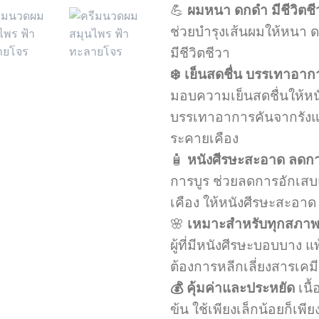
💪
ผมหนา ดกดำ มีชีวิตชี
ช่วยบำรุงเส้นผมให้หนา 
มีชีวิตชีวา
❄️ เย็นสดชื่น บรรเทาอาก
มอบความเย็นสดชื่นให้หน
บรรเทาอาการคันจากรัง
ระคายเคือง
🧴
หนังศีรษะสะอาด ลดก
การบูร ช่วยลดการอักเส
เคือง ให้หนังศีรษะสะอาด 
🌸
เหมาะสำหรับทุกสภา
ผู้ที่มีหนังศีรษะบอบบาง แพ
ต้องการหลีกเลี่ยงสารเคมี
💰 คุ้มค่าและประหยัด
เนื้
ข้น ใช้เพียงเล็กน้อยก็เพ