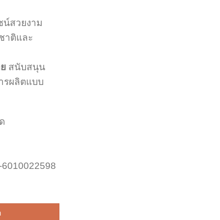
ซน์สวยงาม
ชาติและ
ทย
สนับสนุน
ารผลิตแบบ
วด
1-6010022598
าย​โจร ชิ้น
า