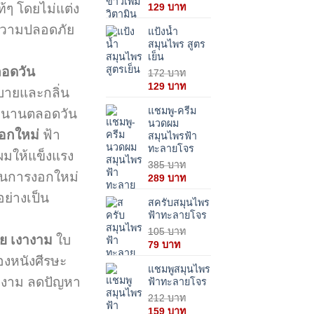
 บาท.
Original
Current
ๆ โดยไม่แต่ง
129
บาท
price
price
นความปลอดภัย
แป้งน้ำ
was:
is:
สมุนไพร สูตร
172 บาท.
129 บาท.
เย็น
อดวัน
172
บาท
Original
Current
129
บาท
ายและกลิ่น
price
price
แชมพู-ครีม
วนานตลอดวัน
was:
is:
นวดผม
172 บาท.
129 บาท.
อกใหม่
ฟ้า
สมุนไพรฟ้า
ทะลายโจร
ผมให้แข็งแรง
385
บาท
้นการงอกใหม่
Original
Current
289
บาท
price
price
ย่างเป็น
สครับสมุนไพร
was:
is:
ฟ้าทะลายโจร
385 บาท.
289 บาท.
105
บาท
วย เงางาม
ใบ
Original
Current
79
บาท
price
price
องหนังศีรษะ
แชมพูสมุนไพร
was:
is:
งางาม ลดปัญหา
ฟ้าทะลายโจร
105 บาท.
79 บาท.
212
บาท
Original
Current
159
บาท