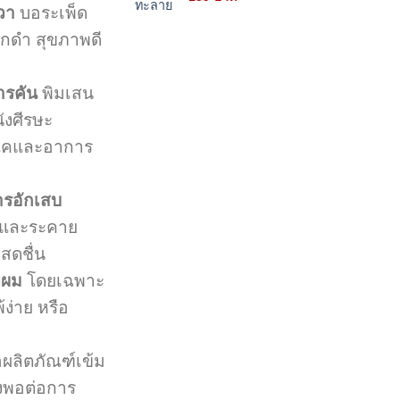
วา
บอระเพ็ด
price
price
was:
is:
ดกดำ สุขภาพดี
212 บาท.
159 บาท.
ารคัน
พิมเสน
ังศีรษะ
แคและอาการ
ารอักเสบ
บและระคาย
สดชื่น
พผม
โดยเฉพาะ
้ง่าย หรือ
อผลิตภัณฑ์เข้ม
ียงพอต่อการ