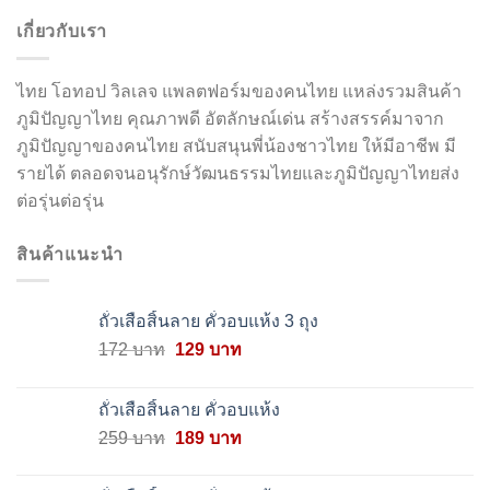
เกี่ยวกับเรา
ไทย โอทอป วิลเลจ แพลตฟอร์มของคนไทย แหล่งรวมสินค้า
ภูมิปัญญาไทย คุณภาพดี อัตลักษณ์เด่น สร้างสรรค์มาจาก
ภูมิปัญญาของคนไทย สนับสนุนพี่น้องชาวไทย ให้มีอาชีพ มี
รายได้ ตลอดจนอนุรักษ์วัฒนธรรมไทยและภูมิปัญญาไทยส่ง
ต่อรุ่นต่อรุ่น
สินค้าแนะนำ
ถั่วเสือสิ้นลาย คั่วอบแห้ง 3 ถุง
Original
Current
172
บาท
129
บาท
price
price
was:
is:
ถั่วเสือสิ้นลาย คั่วอบแห้ง
172 บาท.
129 บาท.
Original
Current
259
บาท
189
บาท
price
price
was:
is: