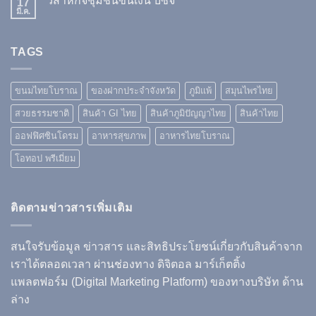
วิสาหกิจชุมชนขันเงิน บีซีจี
17
มี.ค.
TAGS
ขนมไทยโบราณ
ของฝากประจำจังหวัด
ภูมิแพ้
สมุนไพรไทย
สวยธรรมชาติ
สินค้า GI ไทย
สินค้าภูมิปัญญาไทย
สินค้าไทย
ออฟฟิศซินโดรม
อาหารสุขภาพ
อาหารไทยโบราณ
โอทอป พรีเมี่ยม
ติดตามข่าวสารเพิ่มเติม
สนใจรับข้อมูล ข่าวสาร และสิทธิประโยชน์เกี่ยวกับสินค้าจาก
เราได้ตลอดเวลา ผ่านช่องทาง ดิจิตอล มาร์เก็ตติ้ง
แพลตฟอร์ม (Digital Marketing Platform) ของทางบริษัท ด้าน
ล่าง