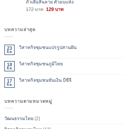
ถั่วเสือสิ้นลาย คั่วอบแห้ง
259 บาท.
189 บาท.
Original
Current
172
บาท
129
บาท
price
price
was:
is:
172 บาท.
129 บาท.
บทความล่าสุด
วิสาหกิจชุมชนแปรรูปสานฝัน
23
มี.ค.
วิสาหกิจชุมชนภูมิไทย
18
มี.ค.
วิสาหกิจชุมชนขันเงิน บีซีจี
17
มี.ค.
บทความตามหมวดหมู่
วัฒนธรรมไทย
(2)