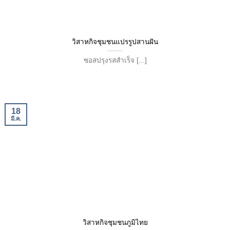
วิสาหกิจชุมชนแปรรูปสานฝัน
ซอสปรุงรสสำเร็จ [...]
18
มี.ค.
วิสาหกิจชุมชนภูมิไทย