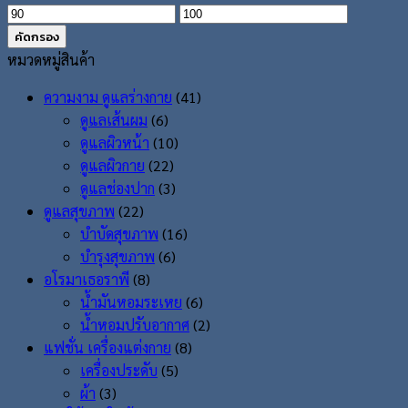
ราคา
ราคา
ต่ำ
สูงสุด
คัดกรอง
สุด
หมวดหมู่สินค้า
ความงาม ดูแลร่างกาย
(41)
ดูแลเส้นผม
(6)
ดูแลผิวหน้า
(10)
ดูแลผิวกาย
(22)
ดูแลช่องปาก
(3)
ดูแลสุขภาพ
(22)
บำบัดสุขภาพ
(16)
บำรุงสุขภาพ
(6)
อโรมาเธอราพี
(8)
น้ำมันหอมระเหย
(6)
น้ำหอมปรับอากาศ
(2)
แฟชั่น เครื่องแต่งกาย
(8)
เครื่องประดับ
(5)
ผ้า
(3)