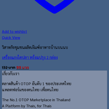
Add to wishlist
Quick View
วิสาหกิจชุมชนผลิตภัณฑ์อาหารบ้านบนนบ
เครื่องแกงไตปลา พร้อมปรุง 2 กล่อง
Original
Current
132
บาท
99
บาท
price
price
เกี่ยวกับเรา
was:
is:
ตลาดสินค้า OTOP อันดับ 1 ของประเทศไทย
132 บาท.
99 บาท.
แพลตฟอร์มของคนไทย เพื่อคนไทย
The No.1 OTOP Marketplace in Thailand
A Platform by Thais, for Thais