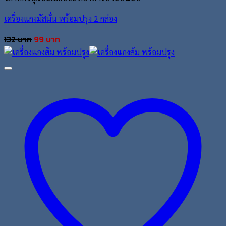
เครื่องแกงมัสมั่น พร้อมปรุง 2 กล่อง
Original
Current
132
บาท
99
บาท
price
price
was:
is:
132 บาท.
99 บาท.