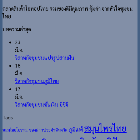
ตลาดสินค้าโอทอปไทย รวมของดีมีคุณภาพ คุ้มค่า จากหัวใจชุมชน
ไทย
บทความล่าสุด
23
มี.ค.
วิสาหกิจชุมชนแปรรูปสานฝัน
18
มี.ค.
วิสาหกิจชุมชนภูมิไทย
17
มี.ค.
วิสาหกิจชุมชนขันเงิน บีซีจี
Tags
สมุนไพรไทย
ภูมิแพ้
ของฝากประจำจังหวัด
ขนมไทยโบราณ