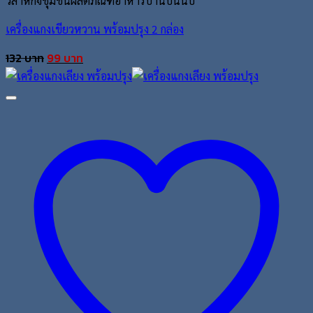
วิสาหกิจชุมชนผลิตภัณฑ์อาหารบ้านบนนบ
เครื่องแกงเขียวหวาน พร้อมปรุง 2 กล่อง
Original
Current
132
บาท
99
บาท
price
price
was:
is:
132 บาท.
99 บาท.